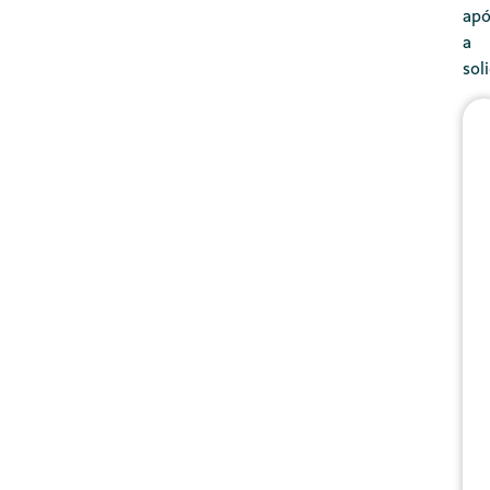
apó
a
sol