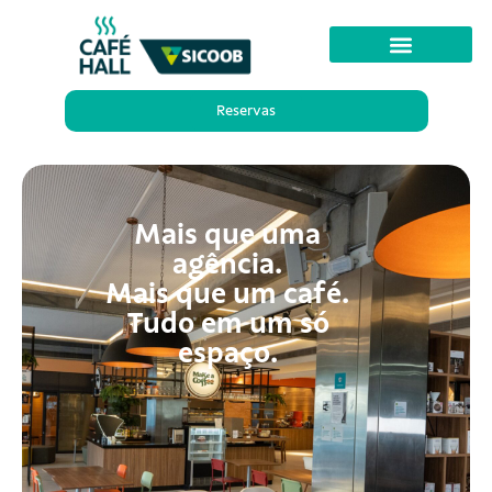
Reservas
Mais que uma
agência.
Mais que um café.
Tudo em um só
espaço.