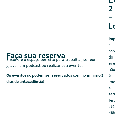
E
2
-
L
Imp
a
con
Faça sua reserva​
do
Encontre o espaço perfeito para trabalhar, se reunir,
eve
gravar um podcast ou realizar seu evento.
nã
Os eventos só podem ser reservados com no mínimo 2
é
dias de antecedência!
ime
e
ser
fei
até
48